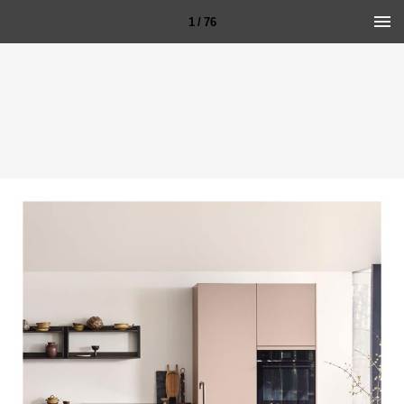
1 / 76